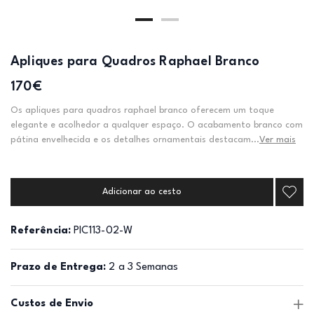
Apliques para Quadros Raphael Branco
170€
Os apliques para quadros raphael branco oferecem um toque
elegante e acolhedor a qualquer espaço. O acabamento branco com
pátina envelhecida e os detalhes ornamentais destacam...
Ver mais
Adicionar ao cesto
Referência:
PIC113-02-W
Prazo de Entrega:
2 a 3 Semanas
Custos de Envio