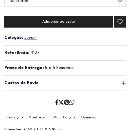
Selecione
Adicionar ao cesto
Coleção
:
sevem
Referência:
4127
Prazo de Entrega:
5 a 6 Semanas
Custos de Envio
Descrição
Montagem
Manutenção
Opiniões
Dimensões: C 53 X L 51 X A 98 cm