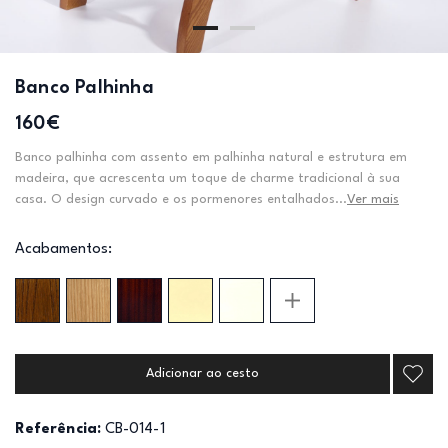
Banco Palhinha
160€
Banco palhinha com assento em palhinha natural e estrutura em
madeira, que acrescenta um toque de charme tradicional à sua
casa. O design curvado e os pormenores entalhados...
Ver mais
Acabamentos:
Adicionar ao cesto
Referência:
CB-014-1