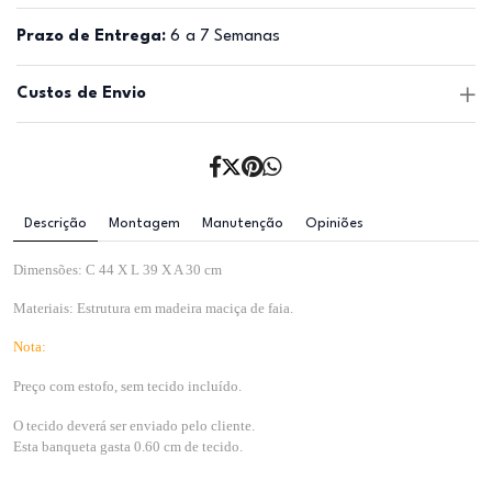
Prazo de Entrega:
6 a 7 Semanas
Custos de Envio
Descrição
Montagem
Manutenção
Opiniões
Dimensões: C 44 X L 39 X A 30 cm 
Materiais: Estrutura em madeira maciça de faia.
Nota:
Preço com estofo, sem 
tecido incluído.
O tecido deverá ser enviado pelo cliente.
Esta banqueta gasta 0.60 cm de tecido.