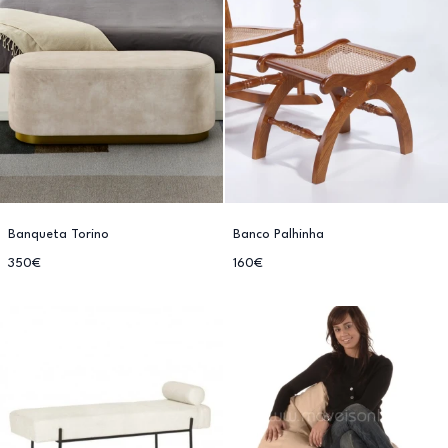
Banqueta Torino
Banco Palhinha
350€
160€