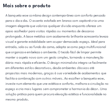
Mais sobre o produto
A banqueta wow combina design contemporâneo com conforto pensado
para o dia a dia. O assento estofado em branco com capitonê cria uma
imagem elegante que valoriza qualquer divisão enquanto oferece um
apoio acolhedor para visitas rápidas ou momentos de descanso
prolongado. A base metálica com acabamento brilhante acrescenta leveza
visual e garante estabilidade sem ocupar demasiado espaço. Ideal para
entrada, sala ou ao fundo da cama, adapta se como peça multifuncional
que organiza e embeleza o ambiente. O tecido fácil de limpar permite
manter o aspeto novo com um gesto simples, tornando a manutenção
diária mais rápida e eficiente. O design minimalista integra se facilmente
em diferentes estilos decorativos, desde ambientes clássicos até
propostas mais modernas, graças à sua variedade de acabamentos que
facilita a combinação com outros móveis. Ao escolher a banqueta wow,
investe num elemento que une estética e conforto, melhora a circulação no
espaço e cria mais lugares sem comprometer a harmonia do décor. Uma
solução prática para quem procura elevação estética e funcionalidade no
mesmo produto.