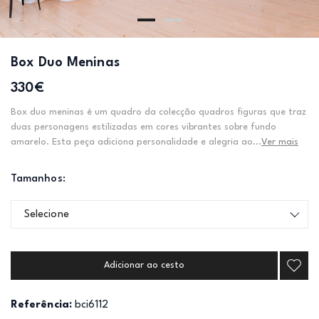
Box Duo Meninas
330€
Box duo meninas é um quadro da colecção quadros figuras que traz
duas personagens estilizadas em cores vibrantes sobre fundo
amarelo. Esta peça adiciona personalidade e alegria ao...
Ver mais
Tamanhos:
Selecione
Adicionar ao cesto
Referência:
bci6112