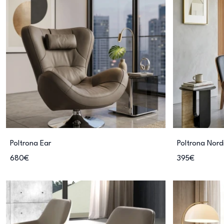
Poltrona Ear
Poltrona Nord
680€
395€