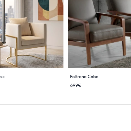
sse
Poltrona Cabo
699€