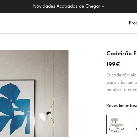
Novidades Acabadas de Chegar »
Pro
Cadeirão E
199€
O cadeirão elo
para criar um 
amplo e o enc
Revestimentos