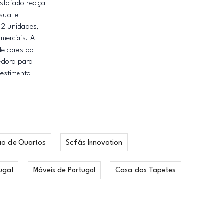
stofado realça
sual e
e 2 unidades,
merciais. A
de cores do
hedora para
vestimento
ão de Quartos
Sofás Innovation
ugal
Móveis de Portugal
Casa dos Tapetes