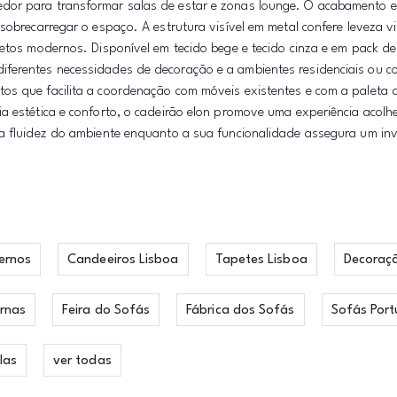
dor para transformar salas de estar e zonas lounge. O acabamento e
sobrecarregar o espaço. A estrutura visível em metal confere leveza vi
jetos modernos. Disponível em tecido bege e tecido cinza e em pack d
ferentes necessidades de decoração e a ambientes residenciais ou co
os que facilita a coordenação com móveis existentes e com a paleta 
a estética e conforto, o cadeirão elon promove uma experiência acol
 a fluidez do ambiente enquanto a sua funcionalidade assegura um in
ernos
Candeeiros Lisboa
Tapetes Lisboa
Decoraç
rnas
Feira do Sofás
Fábrica dos Sofás
Sofás Port
las
ver todas