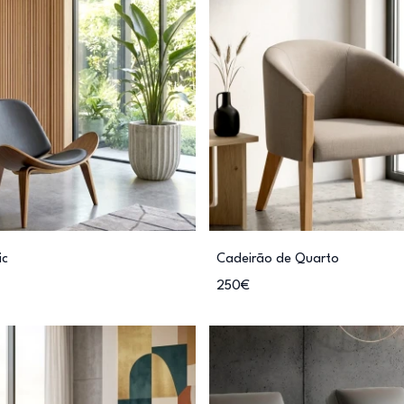
ic
Cadeirão de Quarto
250€