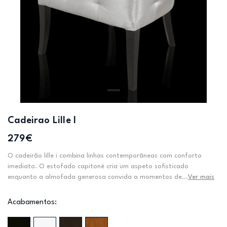
Cadeirao Lille I
279€
O cadeirão lille i combina linhas contemporâneas com conforto
imediato. O estofado capitoné cria um aspeto sofisticado
enquanto a almofada generosa convida a momentos de...
Ver mais
Acabamentos: