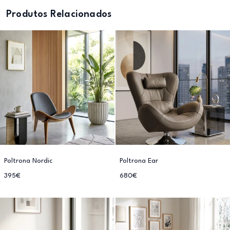
Produtos Relacionados
Poltrona Nordic
Poltrona Ear
395€
680€