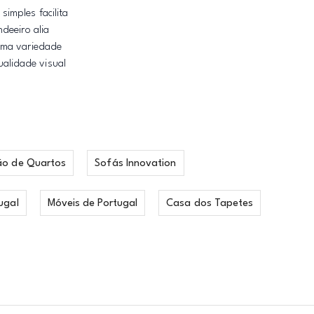
imples facilita
deeiro alia
numa variedade
alidade visual
ão de Quartos
Sofás Innovation
ugal
Móveis de Portugal
Casa dos Tapetes