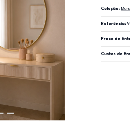
Coleção
:
Mur
Referência:
9
Prazo de Ent
Custos de En