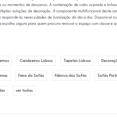
os ou momentos de descanso. A combinação de vidro soprado e linhas s
ltiplas soluções de decoração. A componente multifuncional deste can
m responde às necessidades de iluminação do dia a dia. Disponível 
 escolha segura para quem procura renovar o espaço com classe e qu
ernos
Candeeiros Lisboa
Tapetes Lisboa
Decoraç
rnas
Feira do Sofás
Fábrica dos Sofás
Sofás Port
las
ver todas