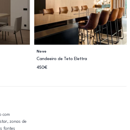
Novo
Candeeiro de Teto Elettra
450€
o com
star, zonas de
ês fontes