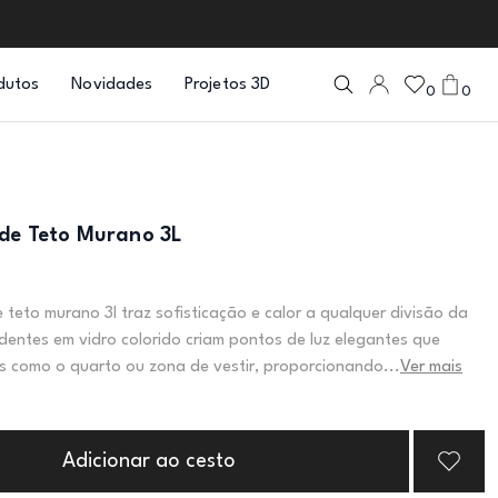
dutos
Novidades
Projetos 3D
0
0
de Teto Murano 3L
 teto murano 3l traz sofisticação e calor a qualquer divisão da
dentes em vidro colorido criam pontos de luz elegantes que
s como o quarto ou zona de vestir, proporcionando...
Ver mais
Adicionar ao cesto