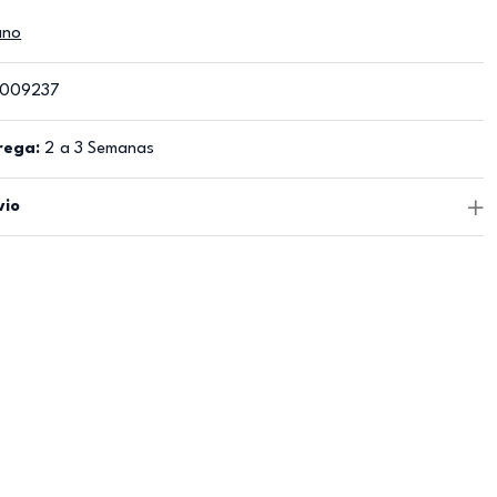
ano
009237
rega:
2 a 3 Semanas
vio