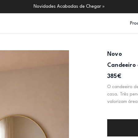
Novidades Acabadas de Chegar »
Pro
Novo
Candeeiro 
385€
O candeeiro de
casa. Três pen
valorizam área