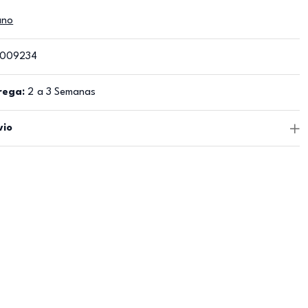
ano
009234
rega:
2 a 3 Semanas
vio