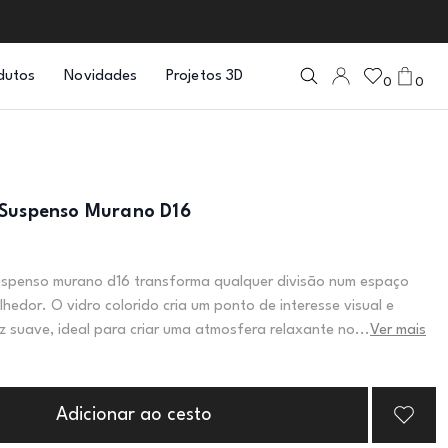
dutos
Novidades
Projetos 3D
0
0
 Suspenso Murano D16
uspenso murano d16 transforma qualquer divisão num espaço
lhedor. O vidro colorido cria um ponto de interesse visual e
z suave, ideal para criar uma atmosfera relaxante no...
Ver mais
Adicionar ao cesto