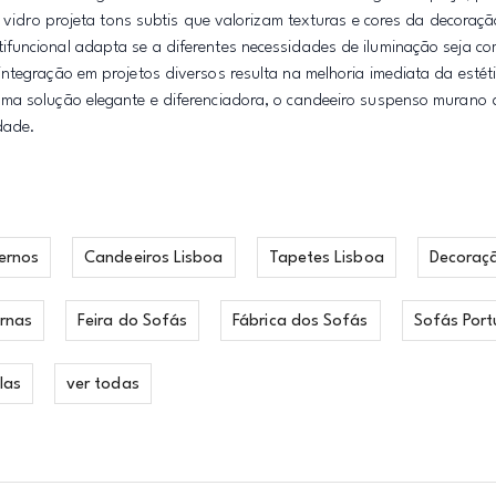
o vidro projeta tons subtis que valorizam texturas e cores da decoraçã
ifuncional adapta se a diferentes necessidades de iluminação seja c
ntegração em projetos diversos resulta na melhoria imediata da estéti
uma solução elegante e diferenciadora, o candeeiro suspenso murano 
dade.
ernos
Candeeiros Lisboa
Tapetes Lisboa
Decoraç
rnas
Feira do Sofás
Fábrica dos Sofás
Sofás Port
las
ver todas