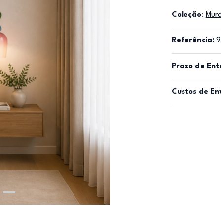
Coleção
:
Mur
Referência:
9
Prazo de Ent
Custos de En