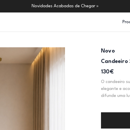
Novidades Acabadas de Chegar »
Pro
Novo
Candeeiro
130€
O candeeiro s
elegante e aco
difunde uma lu