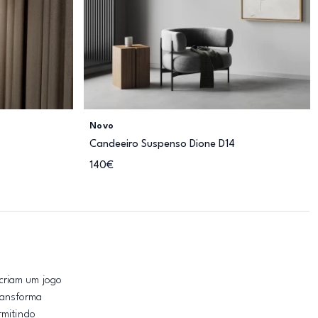
Novo
Candeeiro Suspenso Dione D14
140€
criam um jogo
ransforma
rmitindo