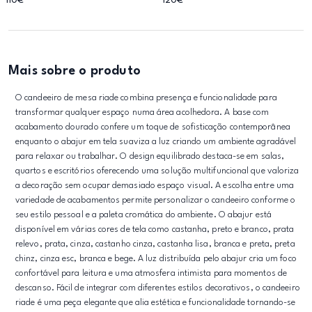
110€
120€
Mais sobre o produto
O candeeiro de mesa riade combina presença e funcionalidade para
transformar qualquer espaço numa área acolhedora. A base com
acabamento dourado confere um toque de sofisticação contemporânea
enquanto o abajur em tela suaviza a luz criando um ambiente agradável
para relaxar ou trabalhar. O design equilibrado destaca-se em salas,
quartos e escritórios oferecendo uma solução multifuncional que valoriza
a decoração sem ocupar demasiado espaço visual. A escolha entre uma
variedade de acabamentos permite personalizar o candeeiro conforme o
seu estilo pessoal e a paleta cromática do ambiente. O abajur está
disponível em várias cores de tela como castanha, preto e branco, prata
relevo, prata, cinza, castanho cinza, castanha lisa, branca e preta, preta
chinz, cinza esc, branca e bege. A luz distribuída pelo abajur cria um foco
confortável para leitura e uma atmosfera intimista para momentos de
descanso. Fácil de integrar com diferentes estilos decorativos, o candeeiro
riade é uma peça elegante que alia estética e funcionalidade tornando-se