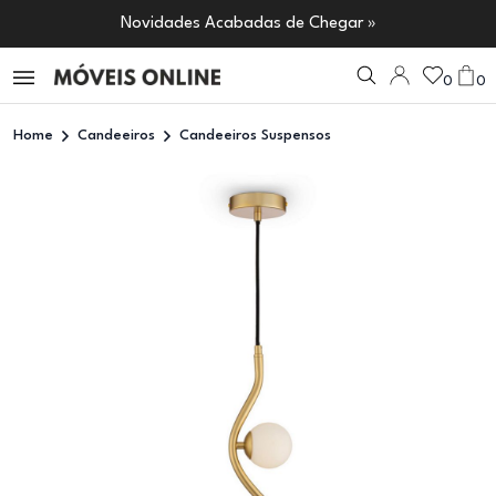
Novidades Acabadas de Chegar »
0
0
Home
Candeeiros
Candeeiros Suspensos