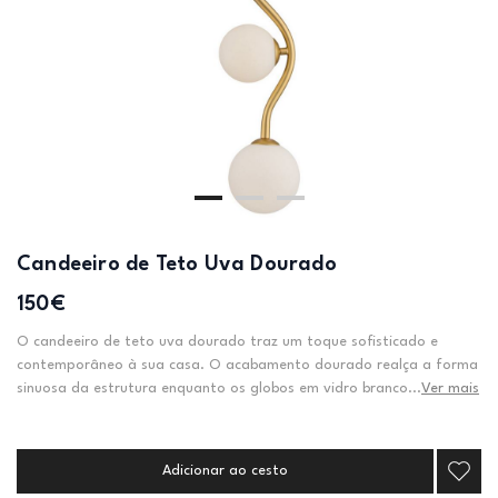
Candeeiro de Teto Uva Dourado
150€
O candeeiro de teto uva dourado traz um toque sofisticado e
contemporâneo à sua casa. O acabamento dourado realça a forma
sinuosa da estrutura enquanto os globos em vidro branco...
Ver mais
Adicionar ao cesto