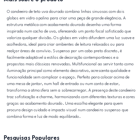
O candeeiro de teto uva dourado combina linhas sinuosas com dois
globos em vidro opalino para criar uma peça de grande elegância. A
estrutura metálica com acabamento dourado desenha uma forma
inspirada num cacho de uva, oferecendo um ponto focal sofisticado que
valoriza qualquer divisão. Os globos em vidro difundem uma luz suave e
acolhedora, ideal para criar ambientes de leitura relaxados ou para
realçar áreas de convívio. Suspenso por um cabo preto discreto, é
facilmente adaptável a estilos de decoração contemporâneos e a
propostas mais clássicas renovadas. Multifuncional ao servir tanto como
iluminação principal como elemento decorativo, acrescenta qualidade e
funcionalidade sem complicar o espaço. Perfeito para colocar acima de
uma mesa de jantar, num hall de entrada ou num canto de estar,
transforma a atmosfera sem a sobrecarregar. A presença deste candeeiro
traz sofisticação e charme, harmonizando com diferentes texturas e cores
graças ao acabamento dourado. Uma escolha elegante para quem
procura design cuidado e impacto visual num candeeiro suspenso que
combina forma e luz de modo equilibrado.
Pesquisas Populares