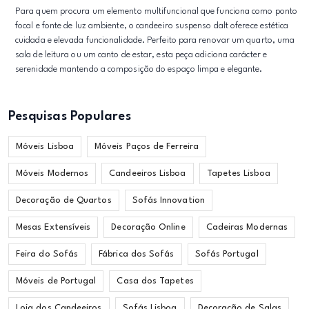
Para quem procura um elemento multifuncional que funciona como ponto
focal e fonte de luz ambiente, o candeeiro suspenso dalt oferece estética
cuidada e elevada funcionalidade. Perfeito para renovar um quarto, uma
sala de leitura ou um canto de estar, esta peça adiciona carácter e
serenidade mantendo a composição do espaço limpa e elegante.
Pesquisas Populares
Móveis Lisboa
Móveis Paços de Ferreira
Móveis Modernos
Candeeiros Lisboa
Tapetes Lisboa
Decoração de Quartos
Sofás Innovation
Mesas Extensíveis
Decoração Online
Cadeiras Modernas
Feira do Sofás
Fábrica dos Sofás
Sofás Portugal
Móveis de Portugal
Casa dos Tapetes
Loja dos Candeeiros
Sofás Lisboa
Decoração de Salas