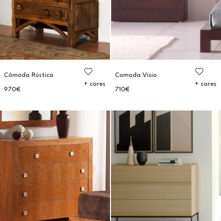
Cómoda Rústica
Comoda Visio
+ cores
+ cores
970€
710€