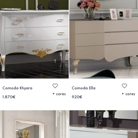
Comoda Khyara
Comoda Ella
+ cores
+ cores
1.870€
920€