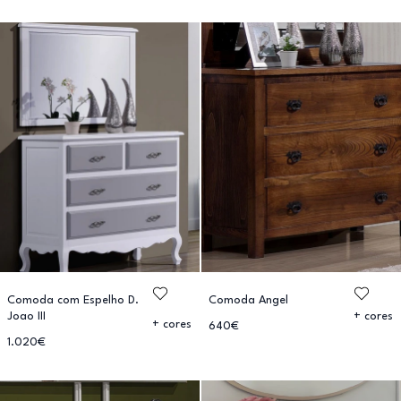
Comoda com Espelho D.
Comoda Angel
Joao III
+ cores
+ cores
640€
1.020€