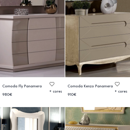
Comoda Fly Panamera
Comoda Kenzo Panamera
+ cores
+ cores
980€
910€