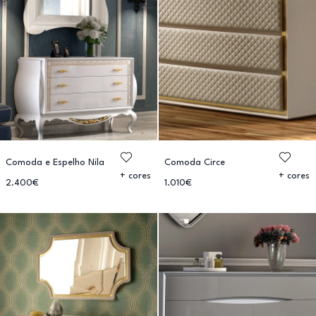
Comoda e Espelho Nila
Comoda Circe
+ cores
+ cores
2.400€
1.010€