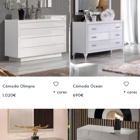
Cómoda Olimpia
Cómoda Ocean
+ cores
+ cores
1.020€
690€