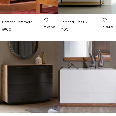
Comoda Primavera
Cómoda Tube 02
+ cores
+ cores
590€
910€