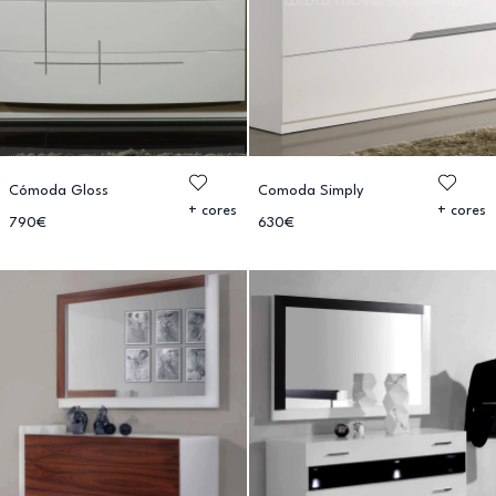
Cómoda Gloss
Comoda Simply
+ cores
+ cores
790€
630€