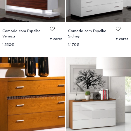
Comoda com Espelho
Comoda com Espelho
Veneza
Sidney
+ cores
+ cores
1.330€
1.170€