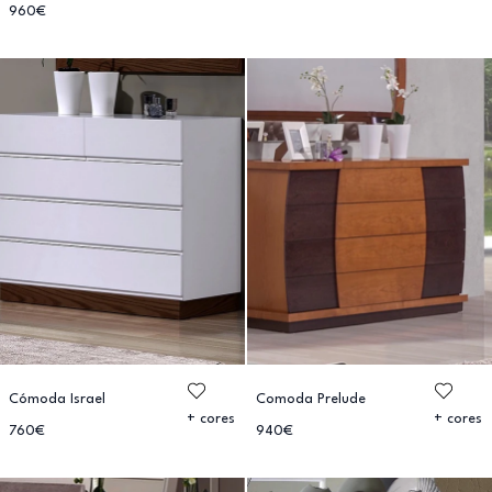
960€
Cómoda Israel
Comoda Prelude
+ cores
+ cores
760€
940€