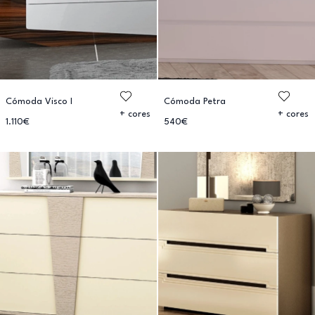
Cómoda Visco I
Cómoda Petra
+ cores
+ cores
1.110€
540€