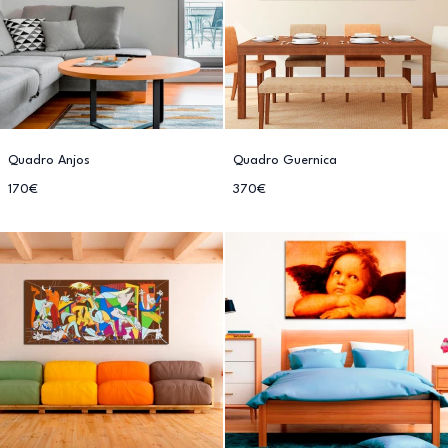
Quadro Anjos
Quadro Guernica
170€
370€