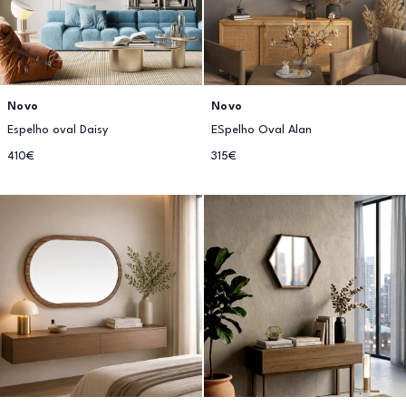
Novo
Novo
Espelho oval Daisy
ESpelho Oval Alan
410€
315€