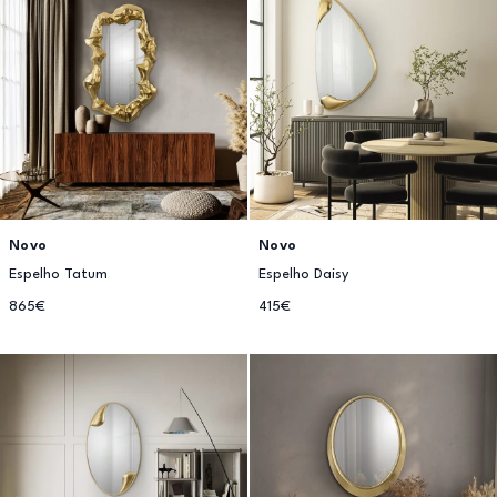
Novo
Novo
Espelho Tatum
Espelho Daisy
865€
415€