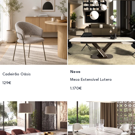
Novo
Cadeirão Oásis
Mesa Extensível Lutero
129€
1.170€