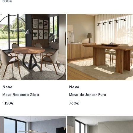
830€
Novo
Novo
Mesa Redonda Zilda
Mesa de Jantar Puro
1.150€
760€