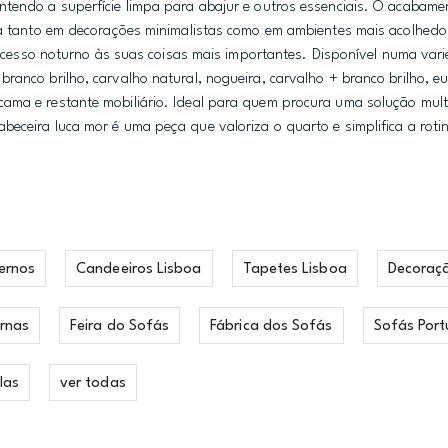
ntendo a superfície limpa para abajur e outros essenciais. O acabam
gra tanto em decorações minimalistas como em ambientes mais acolhedo
o acesso noturno às suas coisas mais importantes. Disponível numa var
ranco brilho, carvalho natural, nogueira, carvalho + branco brilho, e
ama e restante mobiliário. Ideal para quem procura uma solução mult
eceira luca mor é uma peça que valoriza o quarto e simplifica a rot
ernos
Candeeiros Lisboa
Tapetes Lisboa
Decoraç
rnas
Feira do Sofás
Fábrica dos Sofás
Sofás Port
las
ver todas