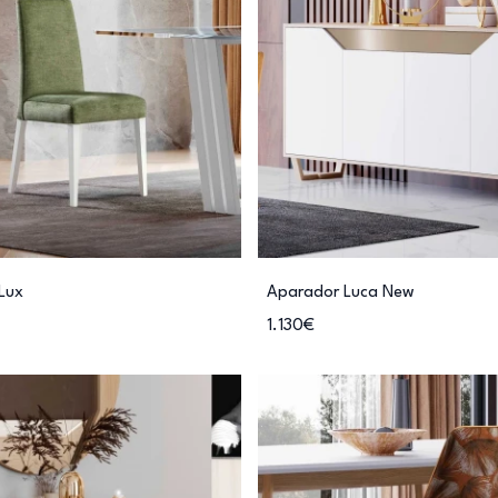
Lux
Aparador Luca New
1.130€