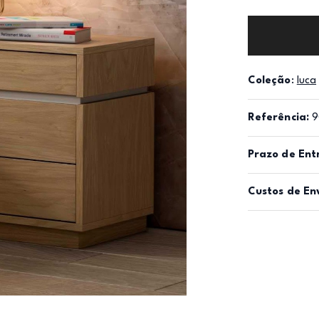
Coleção
:
luca
Referência:
9
Prazo de Ent
Custos de En