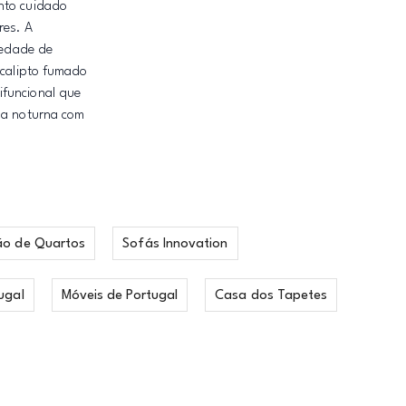
ento cuidado
res. A
iedade de
ucalipto fumado
ifuncional que
ina noturna com
ão de Quartos
Sofás Innovation
ugal
Móveis de Portugal
Casa dos Tapetes