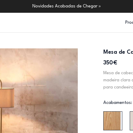
Novidades Acabadas de Chegar »
Pro
Mesa de Ca
350€
Mesa de cabec
madeira clara 
para candeeiro
Acabamentos: