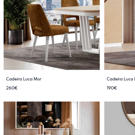
Cadeira Luca Mor
Cadeira Luca 
260€
190€