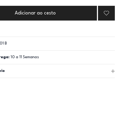
Adicionar ao cesto
01 B
rega:
10 a 11 Semanas
vio