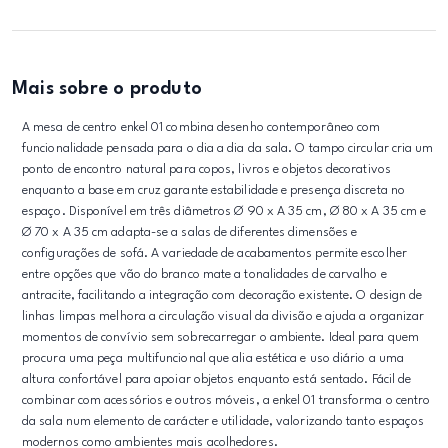
Mais sobre o produto
A mesa de centro enkel 01 combina desenho contemporâneo com
funcionalidade pensada para o dia a dia da sala. O tampo circular cria um
ponto de encontro natural para copos, livros e objetos decorativos
enquanto a base em cruz garante estabilidade e presença discreta no
espaço. Disponível em três diâmetros Ø 90 x A 35 cm, Ø 80 x A 35 cm e
Ø 70 x A 35 cm adapta-se a salas de diferentes dimensões e
configurações de sofá. A variedade de acabamentos permite escolher
entre opções que vão do branco mate a tonalidades de carvalho e
antracite, facilitando a integração com decoração existente. O design de
linhas limpas melhora a circulação visual da divisão e ajuda a organizar
momentos de convívio sem sobrecarregar o ambiente. Ideal para quem
procura uma peça multifuncional que alia estética e uso diário a uma
altura confortável para apoiar objetos enquanto está sentado. Fácil de
combinar com acessórios e outros móveis, a enkel 01 transforma o centro
da sala num elemento de carácter e utilidade, valorizando tanto espaços
modernos como ambientes mais acolhedores.