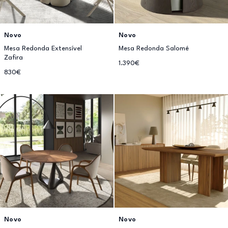
Novo
Novo
Mesa Redonda Extensível
Mesa Redonda Salomé
Zafira
1.390€
830€
Novo
Novo