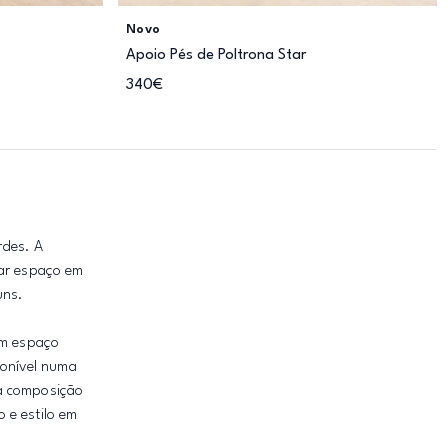
Novo
Apoio Pés de Poltrona Star
340€
rdes. A
par espaço em
uns.
um espaço
sponível numa
ma composição
 e estilo em