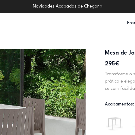
Novidades Acabadas de Chegar »
Pro
Mesa de J
295€
Transforme o 
prática e eleg
se com facilid
Acabamentos: