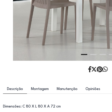
Descrição
Montagem
Manutenção
Opiniões
Dimensões: C 80 X L 80 X A 72 cm