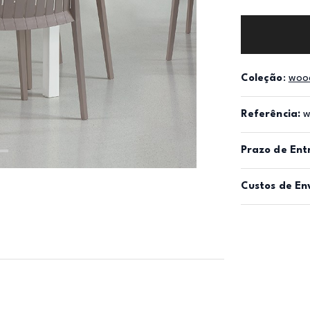
Coleção
:
woo
Referência:
w
Prazo de Ent
Custos de En