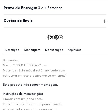
Prazo de Entrega:
3 a 4 Semanas
Custos de Envio
Descrição
Montagem
Manutenção
Opiniões
Dimensões:
Mesa: C 80 X L 80 X A 76 cm
Materiais: Este móvel está fabricado com
estrutura em aço e acabamento em epoxi.
Este produto não requer montagem.
Instruções de manutenção:
Limpar com um pano seco.
Para manchas, utilizar um pano húmido
e de seguida passar um pano seco.