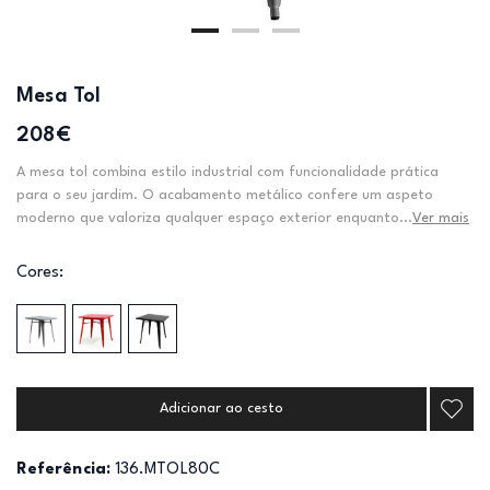
Mesa Tol
208€
A mesa tol combina estilo industrial com funcionalidade prática
para o seu jardim. O acabamento metálico confere um aspeto
moderno que valoriza qualquer espaço exterior enquanto...
Ver mais
Cores:
Adicionar ao cesto
Referência:
136.MTOL80C