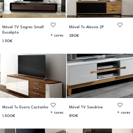
Móvel TV Sagres Small
Móvel Tv Alessia 2P
Eucalipto
+ cores
380€
1.110€
Movel Tv Evora Castanho
Móvel TV Sandrine
+ cores
+ cores
1.500€
810€