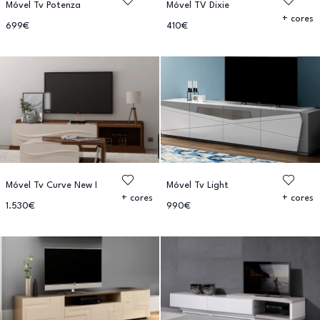
Móvel Tv Potenza
Móvel TV Dixie
+ cores
699€
410€
Móvel Tv Curve New I
Móvel Tv Light
+ cores
+ cores
1.530€
990€