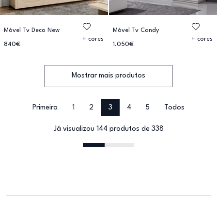
Móvel Tv Deco New
Móvel Tv Candy
+ cores
+ cores
840€
1.050€
Mostrar mais produtos
Primeira
1
2
3
4
5
Todos
Já visualizou 144 produtos de 338