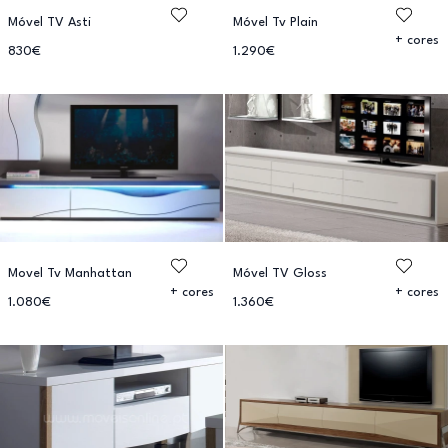
Móvel TV Asti
Móvel Tv Plain
+ cores
830€
1.290€
Movel Tv Manhattan
Móvel TV Gloss
+ cores
+ cores
1.080€
1.360€