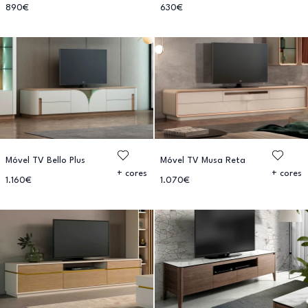
890€
630€
Móvel TV Bello Plus
Móvel TV Musa Reta
+ cores
+ cores
1.160€
1.070€