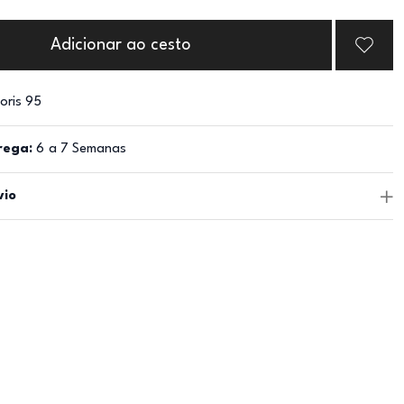
Adicionar ao cesto
oris 95
rega:
6 a 7 Semanas
vio