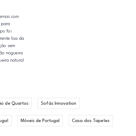
dernas com
 para
po foi
rente lisa da
ação sem
ção nogueira
ueira natural
ão de Quartos
Sofás Innovation
ugal
Móveis de Portugal
Casa dos Tapetes