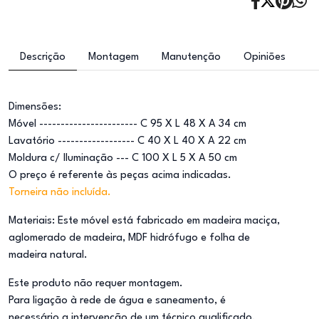
Descrição
Montagem
Manutenção
Opiniões
Dimensões:
Móvel ----------------------- C 95 X L 48 X A 34 cm
Lavatório ------------------ C 40 X L 40 X A 22 cm
Moldura c/ Iluminação --- C 100 X L 5 X A 50 cm
O preço é referente às peças acima indicadas.
Torneira não incluída.
Materiais: Este móvel está fabricado em madeira maciça,
aglomerado de madeira, MDF hidrófugo e folha de
madeira natural.
Este produto não requer montagem.
Para ligação à rede de água e saneamento, é
necessário a intervenção de um técnico qualificado.