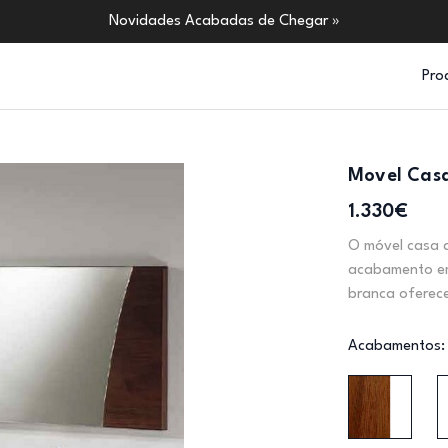
Novidades Acabadas de Chegar »
Pro
Movel Casa
1.330€
O móvel casa d
acabamento em
branca oferece
Acabamentos: