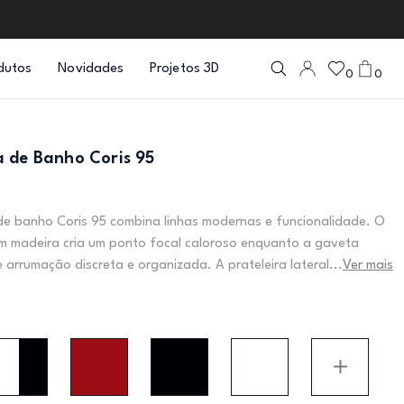
dutos
Novidades
Projetos 3D
0
0
 de Banho Coris 95
e banho Coris 95 combina linhas modernas e funcionalidade. O
 madeira cria um ponto focal caloroso enquanto a gaveta
 arrumação discreta e organizada. A prateleira lateral...
Ver mais