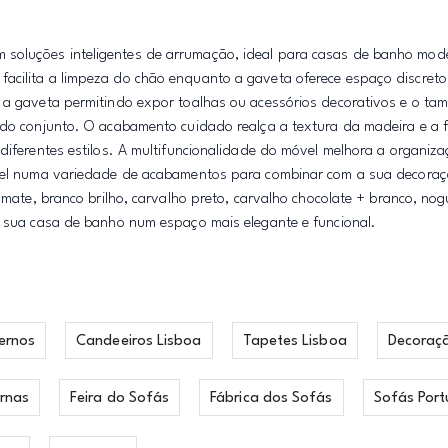
 soluções inteligentes de arrumação, ideal para casas de banho mo
acilita a limpeza do chão enquanto a gaveta oferece espaço discreto
 a gaveta permitindo expor toalhas ou acessórios decorativos e o tam
 do conjunto. O acabamento cuidado realça a textura da madeira e a f
 diferentes estilos. A multifuncionalidade do móvel melhora a organiz
nível numa variedade de acabamentos para combinar com a sua decora
 mate, branco brilho, carvalho preto, carvalho chocolate + branco, nog
a sua casa de banho num espaço mais elegante e funcional.
ernos
Candeeiros Lisboa
Tapetes Lisboa
Decoraç
rnas
Feira do Sofás
Fábrica dos Sofás
Sofás Port