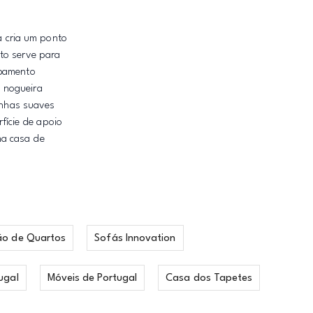
 cria um ponto
to serve para
abamento
 nogueira
linhas suaves
fície de apoio
ma casa de
ão de Quartos
Sofás Innovation
ugal
Móveis de Portugal
Casa dos Tapetes