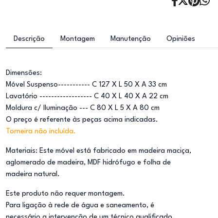
Descrição
Montagem
Manutenção
Opiniões
Dimensões:
Móvel Suspenso----------- C 127 X L 50 X A 33 cm
Lavatório ------------------ C 40 X L 40 X A 22 cm
Moldura c/ Iluminação --- C 80 X L 5 X A 80 cm
O preço é referente às peças acima indicadas.
Torneira não incluída.
Materiais: Este móvel está fabricado em madeira maciça,
aglomerado de madeira, MDF hidrófugo e folha de
madeira natural.
Este produto não requer montagem.
Para ligação à rede de água e saneamento, é
necessário a intervenção de um técnico qualificado.