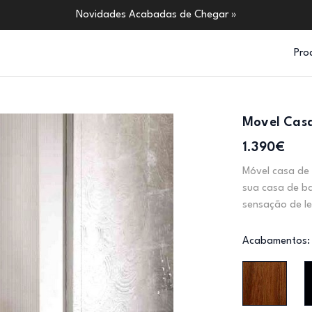
Novidades Acabadas de Chegar »
Pro
Movel Cas
1.390€
Móvel casa de 
sua casa de b
sensação de lev
Acabamentos: