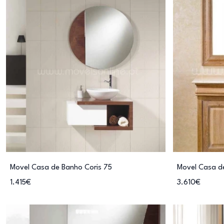
Movel Casa de Banho Coris 75
Movel Casa d
1.415€
3.610€