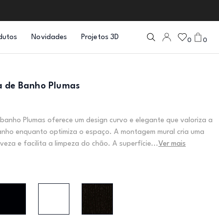
dutos
Novidades
Projetos 3D
0
0
a de Banho Plumas
banho Plumas oferece um design curvo e elegante que valoriza a
anho enquanto optimiza o espaço. A montagem mural cria uma
eza e facilita a limpeza do chão. A superfície...
Ver mais