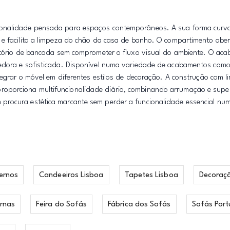
ionalidade pensada para espaços contemporâneos. A sua forma curva
 e facilita a limpeza do chão da casa de banho. O compartimento aber
vatório de bancada sem comprometer o fluxo visual do ambiente. O ac
hedora e sofisticada. Disponível numa variedade de acabamentos como
tegrar o móvel em diferentes estilos de decoração. A construção com 
porciona multifuncionalidade diária, combinando arrumação e super
procura estética marcante sem perder a funcionalidade essencial nu
ernos
Candeeiros Lisboa
Tapetes Lisboa
Decoraç
rnas
Feira do Sofás
Fábrica dos Sofás
Sofás Port