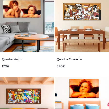
Quadro Anjos
Quadro Guernica
170€
370€