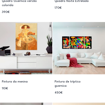
Quadro Guernica versão
Quadro Noite Estrelada
colorida
170€
390€
Pintura da menina
Pintura de tríptico
guernica
110€
450€