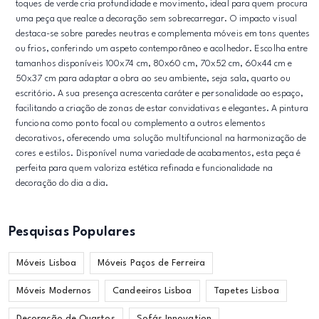
toques de verde cria profundidade e movimento, ideal para quem procura
uma peça que realce a decoração sem sobrecarregar. O impacto visual
destaca-se sobre paredes neutras e complementa móveis em tons quentes
ou frios, conferindo um aspeto contemporâneo e acolhedor. Escolha entre
tamanhos disponíveis 100x74 cm, 80x60 cm, 70x52 cm, 60x44 cm e
50x37 cm para adaptar a obra ao seu ambiente, seja sala, quarto ou
escritório. A sua presença acrescenta caráter e personalidade ao espaço,
facilitando a criação de zonas de estar convidativas e elegantes. A pintura
funciona como ponto focal ou complemento a outros elementos
decorativos, oferecendo uma solução multifuncional na harmonização de
cores e estilos. Disponível numa variedade de acabamentos, esta peça é
perfeita para quem valoriza estética refinada e funcionalidade na
decoração do dia a dia.
Pesquisas Populares
Móveis Lisboa
Móveis Paços de Ferreira
Móveis Modernos
Candeeiros Lisboa
Tapetes Lisboa
Decoração de Quartos
Sofás Innovation