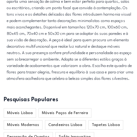
aporta uma sensação de calma e bem estar perfeita para quartos, salas
ou escritórios, criando um ponto focal que convida à contemplação. Os
tons vivos e os detalhes delicados das flores introduzem harmonia visual
e podem complementar tanto decorações minimalistas como espaços
mais aconchegantes. Disponível em tamanhos 120x70 cm, 100x60 cm,
80x45 cm, 70x40 cm e 50x30 cm para se adaptar às suas paredes e à
sua visão de decoração. A peça é ideal para quem procura um elemento
decorativo multifuncional que realce luz natural e destaque móveis
neutros. A sua presença confere profundidade e personalidade ao espaço
sem sobrecarregar o ambiente. Adapta se a diferentes estilos graças à
variedade de acabamentos que valorizam a obra. Escolha este quadro de
flores para trazer alegria, frescura e equilíbrio à sua casa e para criar uma
atmosfera acolhedora que celebra a beleza simples das flores silvestres.
Pesquisas Populares
Móveis Lisboa
Móveis Paços de Ferreira
Móveis Modernos
Candeeiros Lisboa
Tapetes Lisboa
Decoração de Quartos
Sofás Innovation