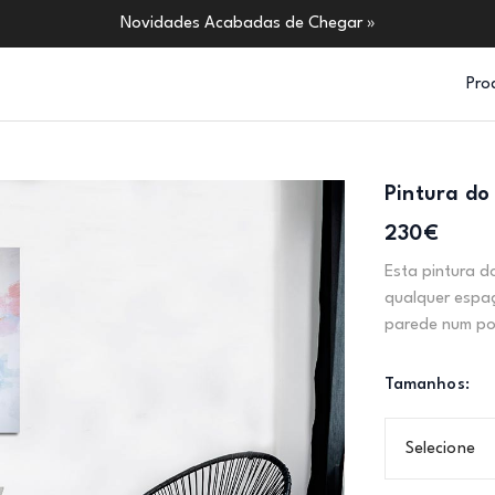
Novidades Acabadas de Chegar »
Pro
Pintura do
230€
Esta pintura d
qualquer espa
parede num pon
Tamanhos:
Selecione