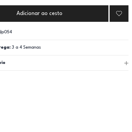
Adicionar ao cesto
jlp054
rega:
3 a 4 Semanas
vio