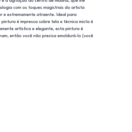
o e a agitação do centro de Madrid, que lhe
logia com os toques magistrais do artista
or e extremamente atraente. Ideal para
pintura é impressa sobre tela e técnica mista é
ente artística e elegante, esta pintura é
nam, então você não precisa emoldurá-lo (você