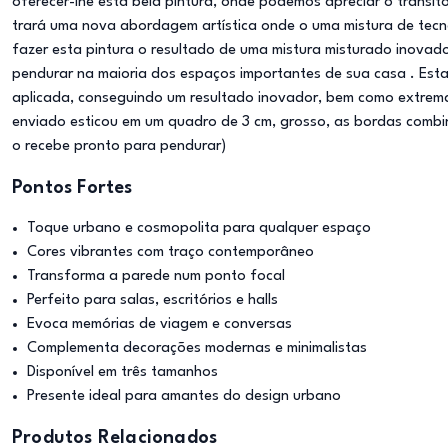
oferecer-lhe esta bela pintura, onde podemos apreciar o trânsit
trará uma nova abordagem artística onde o uma mistura de tecno
fazer esta pintura o resultado de uma mistura misturado inovad
pendurar na maioria dos espaços importantes de sua casa . Esta 
aplicada, conseguindo um resultado inovador, bem como extremam
enviado esticou em um quadro de 3 cm, grosso, as bordas combi
o recebe pronto para pendurar)
Pontos Fortes
Toque urbano e cosmopolita para qualquer espaço
Cores vibrantes com traço contemporâneo
Transforma a parede num ponto focal
Perfeito para salas, escritórios e halls
Evoca memórias de viagem e conversas
Complementa decorações modernas e minimalistas
Disponível em três tamanhos
Presente ideal para amantes do design urbano
Produtos Relacionados