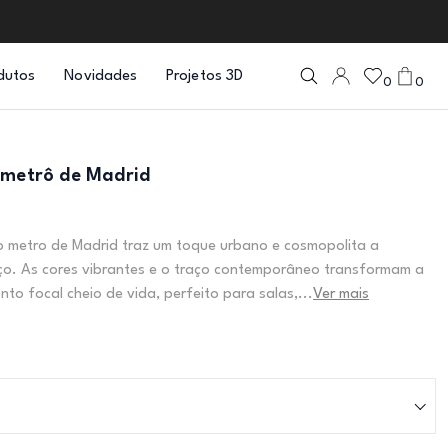
dutos
Novidades
Projetos 3D
0
0
 metrô de Madrid
o metro de Madrid traz um toque urbano e cosmopolita a
ço. As cores vibrantes e o traço contemporâneo transformam a
to focal cheio de vida, perfeito para salas,...
Ver mais