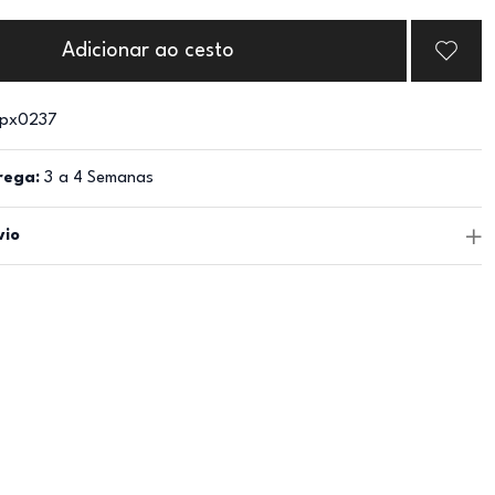
Adicionar ao cesto
px0237
rega:
3 a 4 Semanas
vio