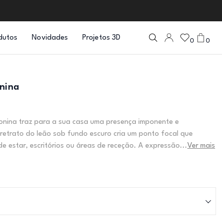
dutos
Novidades
Projetos 3D
0
0
onina
eonina traz para a sua casa uma presença imponente e
 retrato do leão sob fundo escuro cria um ponto focal que
de estar, escritórios ou áreas de receção. A expressão...
Ver mais