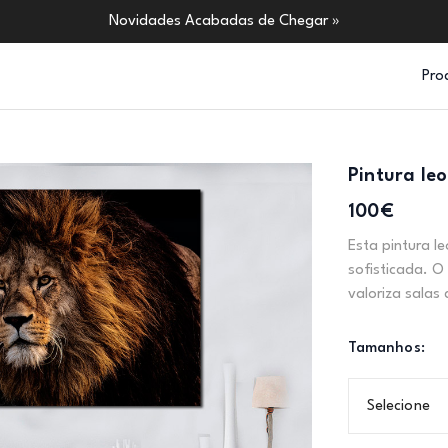
Novidades Acabadas de Chegar »
Pro
Pintura le
100€
Esta pintura l
sofisticada. O
valoriza salas 
Tamanhos:
Selecione