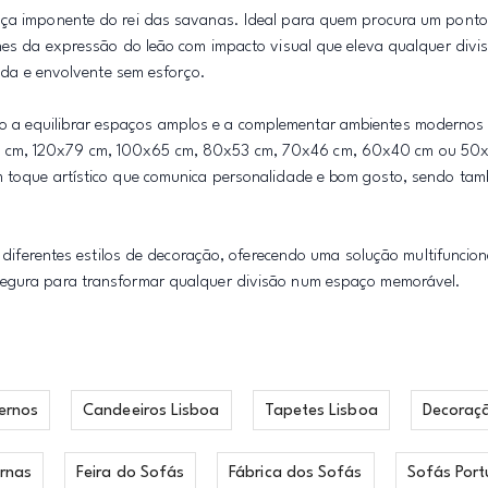
ença imponente do rei das savanas. Ideal para quem procura um ponto
lhes da expressão do leão com impacto visual que eleva qualquer divis
cada e envolvente sem esforço.
o a equilibrar espaços amplos e a complementar ambientes modernos
6 cm, 120x79 cm, 100x65 cm, 80x53 cm, 70x46 cm, 60x40 cm ou 50x
um toque artístico que comunica personalidade e bom gosto, sendo t
a diferentes estilos de decoração, oferecendo uma solução multifuncion
 segura para transformar qualquer divisão num espaço memorável.
ernos
Candeeiros Lisboa
Tapetes Lisboa
Decoraç
rnas
Feira do Sofás
Fábrica dos Sofás
Sofás Port