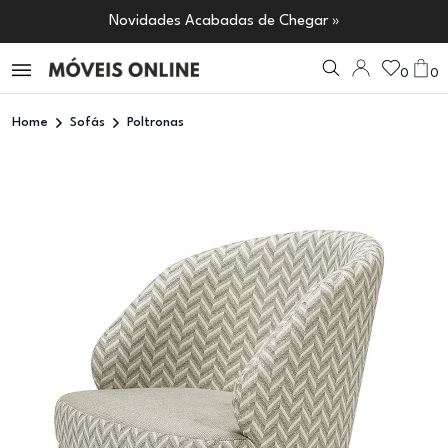
Novidades Acabadas de Chegar »
0
0
Home
Sofás
Poltronas