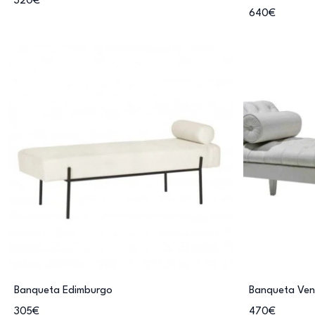
320€
640€
Banqueta Edimburgo
Banqueta Ve
305€
470€