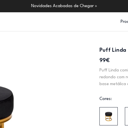
Novidades Acabadas de Chegar »
Pro
Puff Linda
99€
Puff Linda com
redondo com r
base metálica 
Cores: