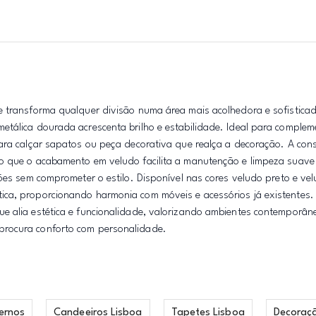
e transforma qualquer divisão numa área mais acolhedora e sofistica
etálica dourada acrescenta brilho e estabilidade. Ideal para complem
ara calçar sapatos ou peça decorativa que realça a decoração. A con
o que o acabamento em veludo facilita a manutenção e limpeza suave 
ões sem comprometer o estilo. Disponível nas cores veludo preto e ve
ca, proporcionando harmonia com móveis e acessórios já existentes.
e alia estética e funcionalidade, valorizando ambientes contemporâne
procura conforto com personalidade.
ernos
Candeeiros Lisboa
Tapetes Lisboa
Decoraç