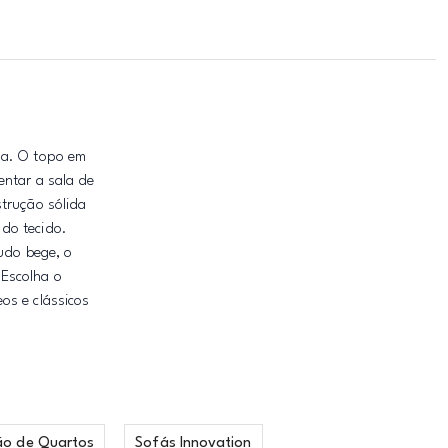
da. O topo em
entar a sala de
strução sólida
do tecido.
ludo bege, o
 Escolha o
os e clássicos
ão de Quartos
Sofás Innovation