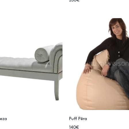
350€
neza
Puff Pêra
140€