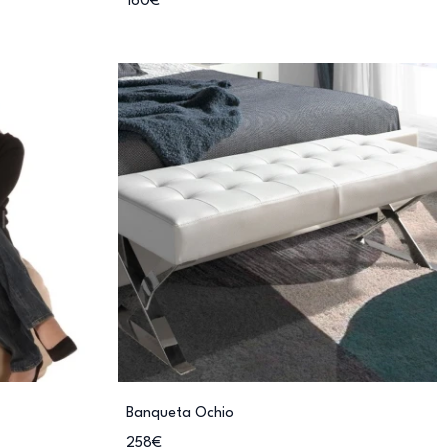
160€
Banqueta Ochio
258€