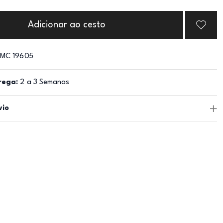
Adicionar ao cesto
MC 19605
rega:
2 a 3 Semanas
vio