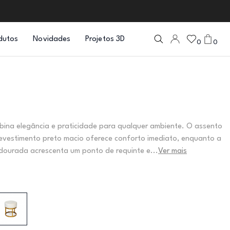
dutos
Novidades
Projetos 3D
0
0
bina elegância e praticidade para qualquer ambiente. O assento
evestimento preto macio oferece conforto imediato, enquanto a
dourada acrescenta um ponto de requinte e...
Ver mais