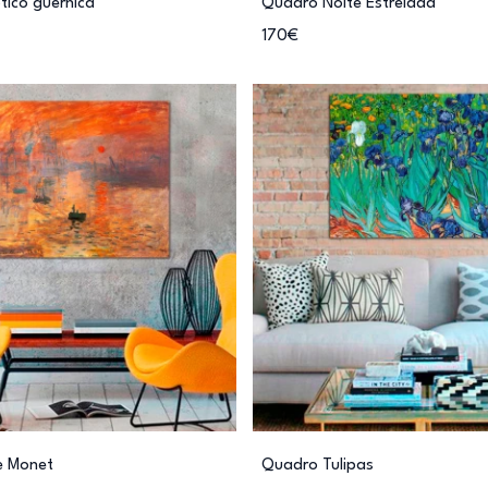
ptico guernica
Quadro Noite Estrelada
170€
e Monet
Quadro Tulipas