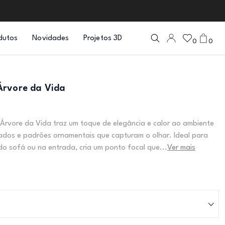
dutos
Novidades
Projetos 3D
0
0
Árvore da Vida
Árvore da Vida traz um toque de elegância e calor ao ambiente
dos e padrões ornamentais que capturam o olhar. Ideal para
do sofá ou na entrada, cria um ponto focal que...
Ver mais