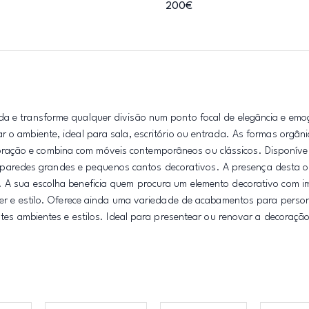
200€
da e transforme qualquer divisão num ponto focal de elegância e emo
 o ambiente, ideal para sala, escritório ou entrada. As formas orgâni
ração e combina com móveis contemporâneos ou clássicos. Disponív
aredes grandes e pequenos cantos decorativos. A presença desta ob
. A sua escolha beneficia quem procura um elemento decorativo com i
cter e estilo. Oferece ainda uma variedade de acabamentos para person
entes ambientes e estilos. Ideal para presentear ou renovar a decora