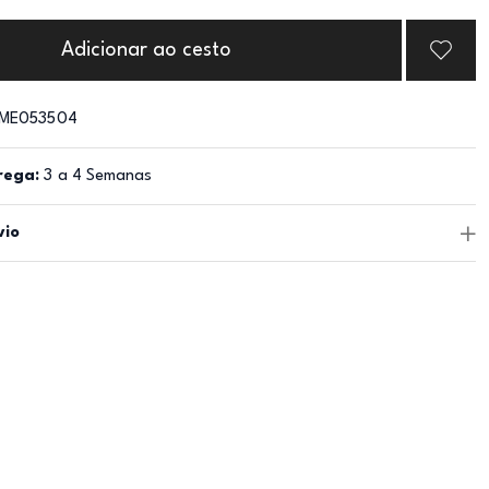
Adicionar ao cesto
ME053504
rega:
3 a 4 Semanas
vio