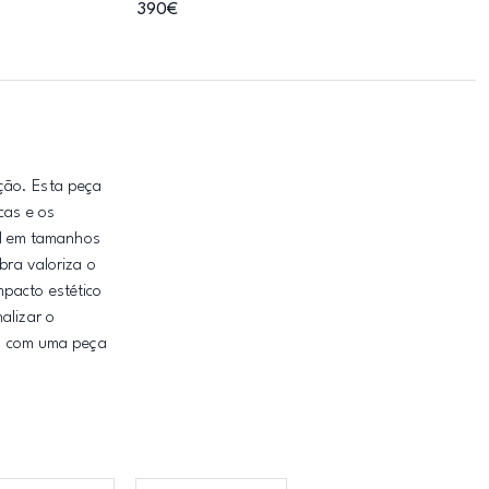
390€
ção. Esta peça
cas e os
el em tamanhos
ra valoriza o
mpacto estético
alizar o
ção com uma peça