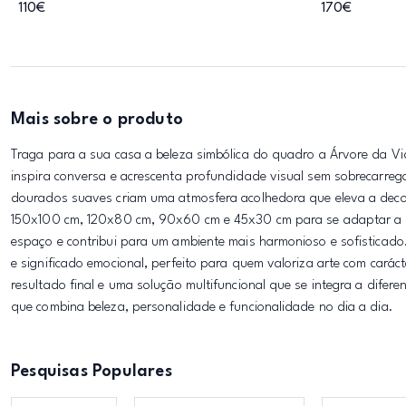
110€
170€
Mais sobre o produto
Traga para a sua casa a beleza simbólica do quadro a Árvore da Vi
inspira conversa e acrescenta profundidade visual sem sobrecarregar
dourados suaves criam uma atmosfera acolhedora que eleva a deco
150x100 cm, 120x80 cm, 90x60 cm e 45x30 cm para se adaptar a p
espaço e contribui para um ambiente mais harmonioso e sofisticado
e significado emocional, perfeito para quem valoriza arte com cará
resultado final e uma solução multifuncional que se integra a difer
que combina beleza, personalidade e funcionalidade no dia a dia.
Pesquisas Populares