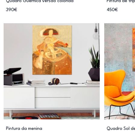
Quadro Guernica versão colorida
Pintura de trí
390€
450€
Pintura da menina
Quadro Sol d