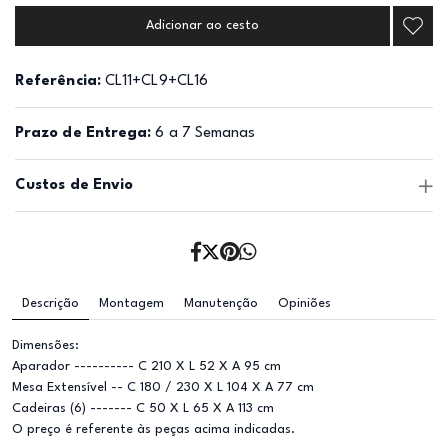
Adicionar ao cesto
Referência:
CL11+CL9+CL16
Prazo de Entrega:
6 a 7 Semanas
Custos de Envio
Descrição
Montagem
Manutenção
Opiniões
Dimensões:
Aparador ---------- C 210 X L 52 X A 95 cm
Mesa Extensível -- C 180 / 230 X L 104 X A 77 cm
Cadeiras (6) ------- C 50 X L 65 X A 113 cm
O preço é referente às peças acima indicadas.