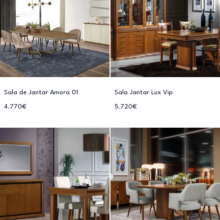
Sala de Jantar Amora 01
Sala Jantar Lux Vip
4.770€
5.720€