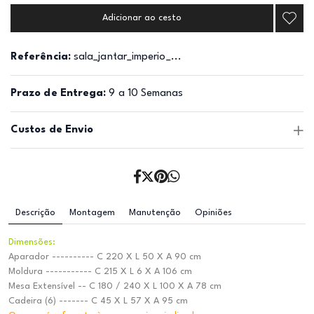
Adicionar ao cesto
Referência:
sala_jantar_imperio_...
Prazo de Entrega:
9 a 10 Semanas
Custos de Envio
Descrição
Montagem
Manutenção
Opiniões
Dimensões:
Aparador ---------- C 220 X L 50 X A 90 cm
Moldura ----------- C 215 X L 6 X A 106 cm
Mesa Extensível -- C 180 / 240 X L 100 X A 78 cm
Cadeira (6) ------- C 45 X L 57 X A 95 cm