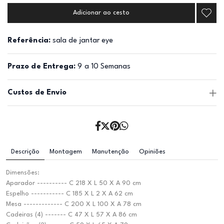
Adicionar ao cesto
Referência:
sala de jantar eye
Prazo de Entrega:
9 a 10 Semanas
Custos de Envio
Descrição
Montagem
Manutenção
Opiniões
Dimensões:
Aparador ---------- C 218 X L 50 X A 90 cm
Espelho ----------- C 185 X L 2 X A 62 cm
Mesa ------------- C 200 X L 100 X A 78 cm
Cadeiras (4) ------- C 47 X L 57 X A 86 cm