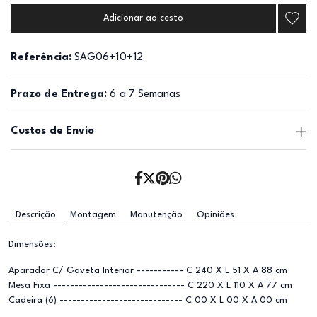
Adicionar ao cesto
Referência:
SAG06+10+12
Prazo de Entrega:
6 a 7 Semanas
Custos de Envio
Descrição
Montagem
Manutenção
Opiniões
Dimensões:
Aparador C/ Gaveta Interior ----------- C 240 X L 51 X A 88 cm
Mesa Fixa ------------------------------- C 220 X L 110 X A 77 cm
Cadeira (6) ----------------------------- C 00 X L 00 X A 00 cm