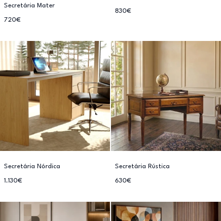
Secretária Mater
830€
720€
Secretária Nórdica
Secretária Rústica
1.130€
630€