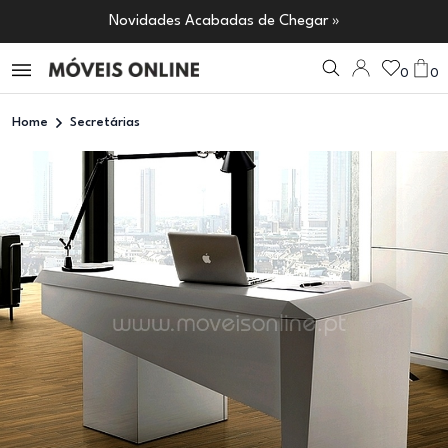
Novidades Acabadas de Chegar »
0
0
Home
Secretárias