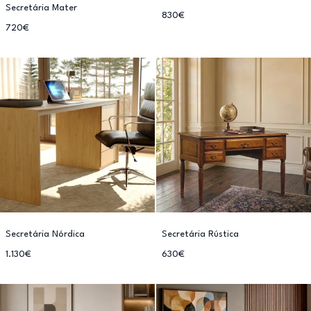
Secretária Mater
830€
720€
Secretária Nórdica
Secretária Rústica
1.130€
630€