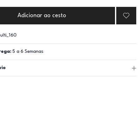
Adicionar ao cesto
ulti_160
rega:
5 a 6 Semanas
vio