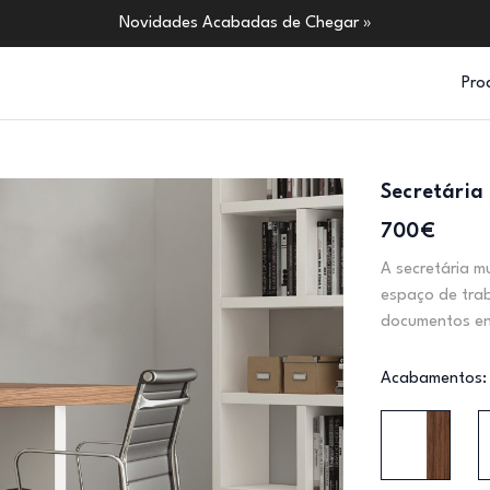
Novidades Acabadas de Chegar »
Pro
Secretária 
700€
A secretária m
espaço de tra
documentos enq
Acabamentos: