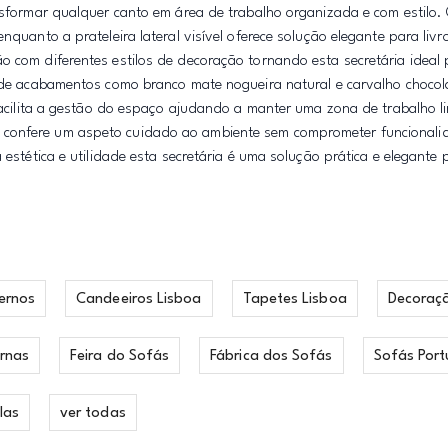
ansformar qualquer canto em área de trabalho organizada e com estilo
nquanto a prateleira lateral visível oferece solução elegante para livr
o com diferentes estilos de decoração tornando esta secretária ideal
e de acabamentos como branco mate nogueira natural e carvalho chocol
 facilita a gestão do espaço ajudando a manter uma zona de trabalho l
 confere um aspeto cuidado ao ambiente sem comprometer funcionali
 estética e utilidade esta secretária é uma solução prática e elegante
ernos
Candeeiros Lisboa
Tapetes Lisboa
Decoraç
rnas
Feira do Sofás
Fábrica dos Sofás
Sofás Port
las
ver todas