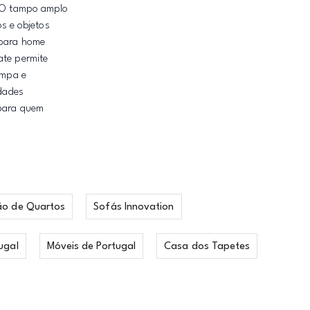
. O tampo amplo
os e objetos
 para home
ate permite
impa e
dades
 para quem
ão de Quartos
Sofás Innovation
ugal
Móveis de Portugal
Casa dos Tapetes