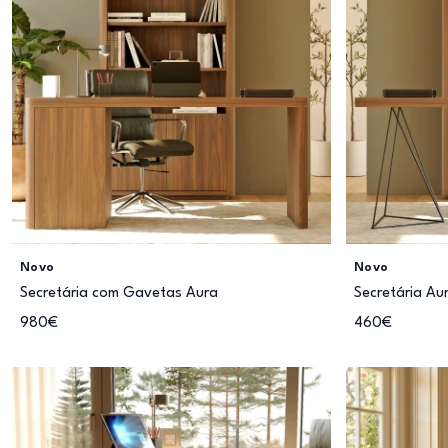
Novo
Novo
Secretária com Gavetas Aura
Secretária Au
980€
460€