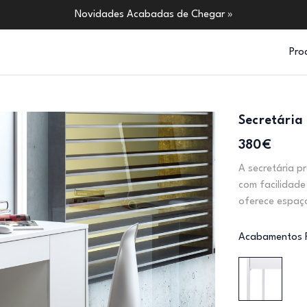
Novidades Acabadas de Chegar »
Pro
Secretária
380€
A secretária p
com facilidade
oferece espaç
Acabamentos 