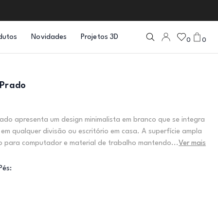
dutos
Novidades
Projetos 3D
0
0
 Prado
rado apresenta um design minimalista em branco que se integra
 em qualquer divisão ou escritório em casa. A superfície ampla
o para computador e material de trabalho mantendo...
Ver mais
Pés: