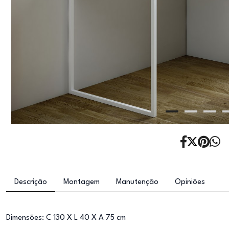
Descrição
Montagem
Manutenção
Opiniões
Dimensões: C 130 X L 40 X A 75 cm