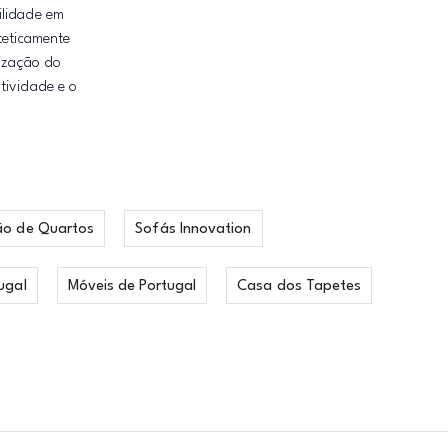
ilidade em
teticamente
lização do
tividade e o
ão de Quartos
Sofás Innovation
ugal
Móveis de Portugal
Casa dos Tapetes