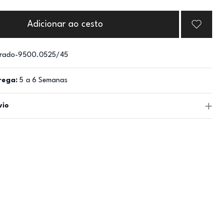
Adicionar ao cesto
rado-9500.0525/45
rega:
5 a 6 Semanas
vio