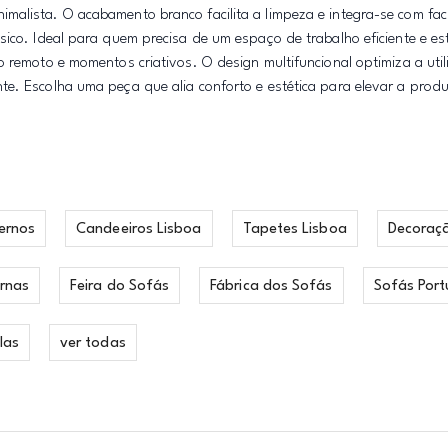
malista. O acabamento branco facilita a limpeza e integra-se com fac
sico. Ideal para quem precisa de um espaço de trabalho eficiente e es
o remoto e momentos criativos. O design multifuncional optimiza a uti
e. Escolha uma peça que alia conforto e estética para elevar a produ
ernos
Candeeiros Lisboa
Tapetes Lisboa
Decoraç
rnas
Feira do Sofás
Fábrica dos Sofás
Sofás Port
las
ver todas