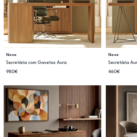
Novo
Novo
Secretária com Gavetas Aura
Secretária Au
980€
460€