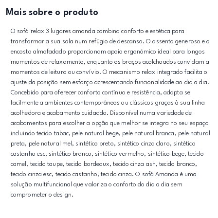
Mais sobre o produto
O sofá relax 3 lugares amanda combina conforto e estética para
transformar a sua sala num refúgio de descanso. O assento generoso e o
encosto almofadado proporcionam apoio ergonómico ideal para longos
momentos de relaxamento, enquanto os braços acolchoados convidam a
momentos de leitura ou convívio. O mecanismo relax integrado facilita o
ajuste da posição sem esforço acrescentando funcionalidade ao dia a dia.
Concebido para oferecer conforto contínuo e resistência, adapta se
facilmente a ambientes contemporâneos ou clássicos graças à sua linha
acolhedora e acabamento cuidaddo. Disponível numa variedade de
acabamentos para escolher a opção que melhor se integra no seu espaço
incluindo tecido tabac, pele natural bege, pele natural branca, pele natural
preta, pele natural mel, sintético preto, sintético cinza claro, sintético
castanho esc, sintético branco, sintético vermelho, sintético bege, tecido
camel, tecido taupe, tecido bordeaux, tecido cinza ash, tecido branco,
tecido cinza esc, tecido castanho, tecido cinza. O sofá Amanda é uma
solução multifuncional que valoriza o conforto do dia a dia sem
comprometer o design.