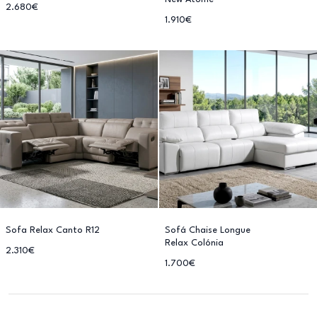
2.680€
1.910€
Sofa Relax Canto R12
Sofá Chaise Longue
Relax Colónia
2.310€
1.700€