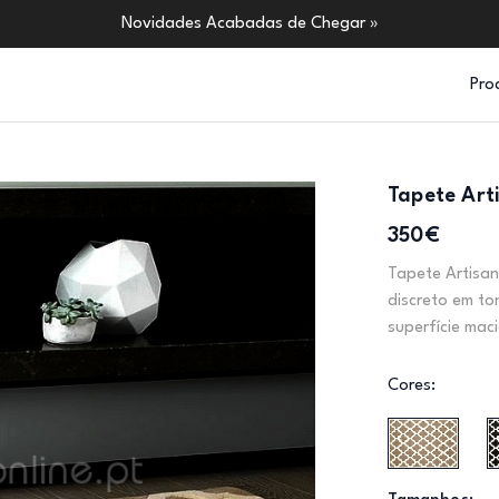
Novidades Acabadas de Chegar »
Pro
Tapete Art
350€
Tapete Artisan
discreto em to
superfície mac
Cores: