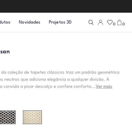
dutos
Novidades
Projetos 3D
0
0
isan
 da coleção de tapetes clássicos traz um padrão geométrico
ns neutros que adiciona elegância a qualquer divisão. A
ia convida a pisar descalço e confere conforto...
Ver mais