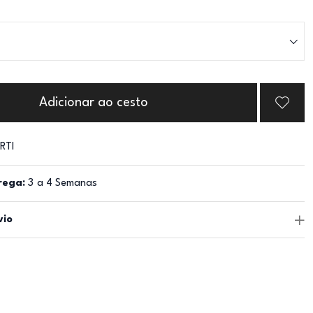
Adicionar ao cesto
RTI
rega:
3 a 4 Semanas
vio