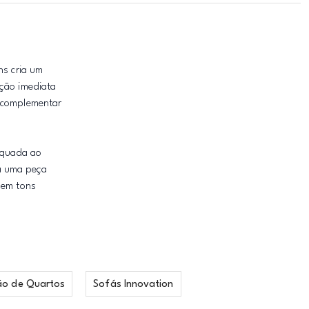
ns cria um
ação imediata
e complementar
equada ao
a uma peça
 em tons
ão de Quartos
Sofás Innovation