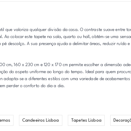
til que valoriza qualquer divisão da casa. O contraste suave entre to
l. Ao colocar este tapete na sala, quarto ou hall, obtém-se uma sens
pé descalço. A sua presença ajuda a delimitar áreas, reduzir ruído 
300 cm, 160 x 230 cm e 120 x 170 cm permite escolher a dimensão ad
enção do aspeto uniforme ao longo do tempo. Ideal para quem procur
isan adapta-se a diferentes estilos com uma variedade de acabamentos
em perder o conforto do dia a dia.
ernos
Candeeiros Lisboa
Tapetes Lisboa
Decoraç