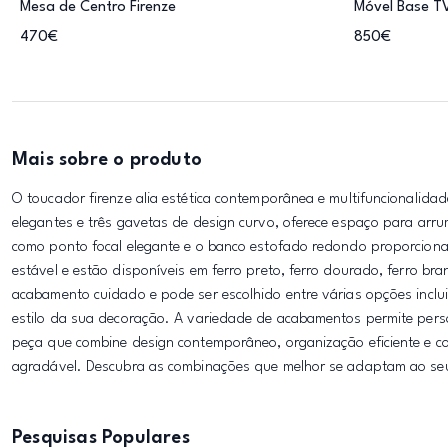
Mesa de Centro Firenze
Móvel Base TV
470€
850€
Mais sobre o produto
O toucador firenze alia estética contemporânea e multifuncionalida
elegantes e três gavetas de design curvo, oferece espaço para ar
como ponto focal elegante e o banco estofado redondo proporcion
estável e estão disponíveis em ferro preto, ferro dourado, ferro b
acabamento cuidado e pode ser escolhido entre várias opções incl
estilo da sua decoração. A variedade de acabamentos permite pers
peça que combine design contemporâneo, organização eficiente e conf
agradável. Descubra as combinações que melhor se adaptam ao seu 
Pesquisas Populares