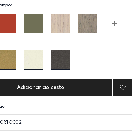
ampo:
Adicionar ao cesto
nze
CORTOC02