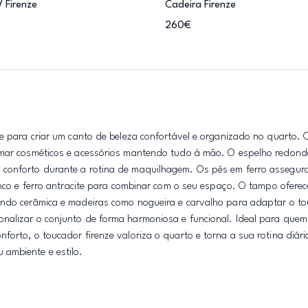
 Firenze
Cadeira Firenze
260€
de para criar um canto de beleza confortável e organizado no quarto. 
rumar cosméticos e acessórios mantendo tudo à mão. O espelho redond
a conforto durante a rotina de maquilhagem. Os pés em ferro assegu
ranco e ferro antracite para combinar com o seu espaço. O tampo ofere
uindo cerâmica e madeiras como nogueira e carvalho para adaptar o t
onalizar o conjunto de forma harmoniosa e funcional. Ideal para que
orto, o toucador firenze valoriza o quarto e torna a sua rotina diári
ambiente e estilo.