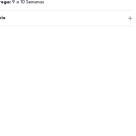
rega:
9 a 10 Semanas
vio