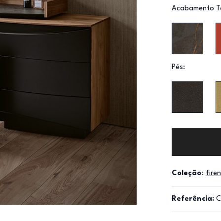
Acabamento T
Pés:
Coleção
:
fire
Referência: