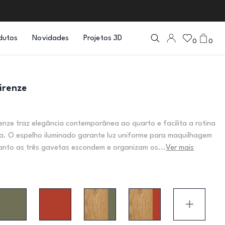
dutos
Novidades
Projetos 3D
0
0
irenze
enze traz elegância contemporânea ao quarto e facilita a rotina
ia. O espelho iluminado garante luz uniforme para maquilhagem
anto as três gavetas escondem e organizam os...
Ver mais