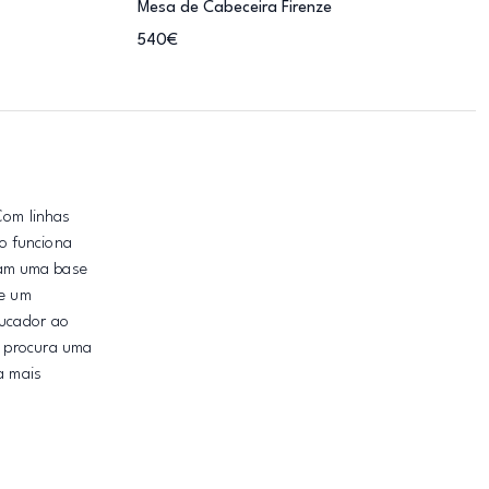
Mesa de Cabeceira Firenze
540€
Com linhas
o funciona
ram uma base
ce um
oucador ao
m procura uma
a mais