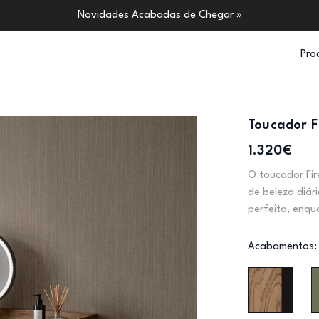
Novidades Acabadas de Chegar »
Pro
Toucador F
1.320€
O toucador Fir
de beleza diár
perfeita, enqu
Acabamentos: