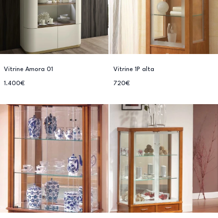
Vitrine Amora 01
Vitrine 1P alta
1.400€
720€