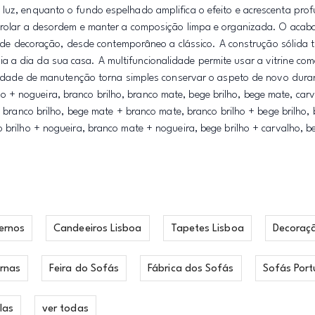
 luz, enquanto o fundo espelhado amplifica o efeito e acrescenta pro
ontrolar a desordem e manter a composição limpa e organizada. O aca
los de decoração, desde contemporâneo a clássico. A construção sólida 
 a dia da sua casa. A multifuncionalidade permite usar a vitrine com
cilidade de manutenção torna simples conservar o aspeto de novo dura
+ nogueira, branco brilho, branco mate, bege brilho, bege mate, carv
+ branco brilho, bege mate + branco mate, branco brilho + bege brilho,
o brilho + nogueira, branco mate + nogueira, bege brilho + carvalho, 
ernos
Candeeiros Lisboa
Tapetes Lisboa
Decoraç
rnas
Feira do Sofás
Fábrica dos Sofás
Sofás Port
las
ver todas