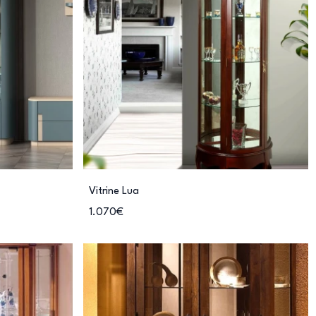
Vitrine Lua
1.070€