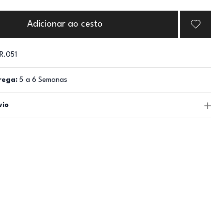
Adicionar ao cesto
R.051
rega:
5 a 6 Semanas
vio