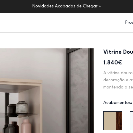
Novidades Acabadas de Chegar »
Pro
Vitrine Do
1.840€
A vitrine dour
decoração e as
mantendo a se
Acabamentos: