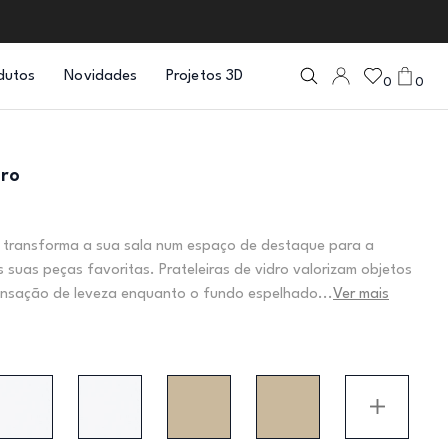
dutos
Novidades
Projetos 3D
0
0
uro
o transforma a sua sala num espaço de destaque para a
 suas peças favoritas. Prateleiras de vidro valorizam objetos
nsação de leveza enquanto o fundo espelhado...
Ver mais