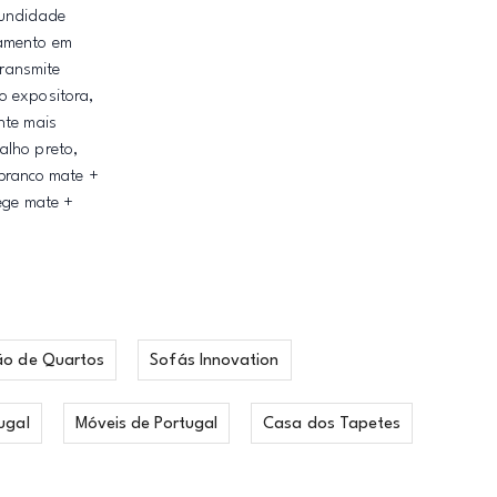
fundidade
bamento em
transmite
o expositora,
nte mais
alho preto,
 branco mate +
bege mate +
ão de Quartos
Sofás Innovation
ugal
Móveis de Portugal
Casa dos Tapetes