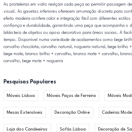
As prateleiras em vidro realçam cada peça ao permitir passagem de
visual. As gavetas inferiores oferecem arrumação discreta para c
efeito madeira confere calor e integração fácil com diferentes esti
confiança e durabilidade, garantindo uma peça que acompanha o dia
biblioteca de objetos ou apoio decorativo para áreas sociais. A fa
tempo. Disponível numa variedade de acabamentos como bege brilho 
carvalho chocolate, carvalho natural, nogueira natural, bege brilho 
bege mate, branco brilho + carvalho, branco mate + carvalho, branc
carvalho, bege mate + nogueira
Pesquisas Populares
Móveis Lisboa
Móveis Paços de Ferreira
Móveis Mod
Mesas Extensíveis
Decoração Online
Cadeiras Mode
Loja dos Candeeiros
Sofás Lisboa
Decoração de Sa