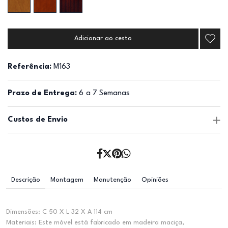
Adicionar ao cesto
Referência:
M163
Prazo de Entrega:
6 a 7 Semanas
Custos de Envio
Descrição
Montagem
Manutenção
Opiniões
Dimensões: C 50 X L 32 X A 114 cm
Materiais: Este móvel está fabricado em madeira maciça,