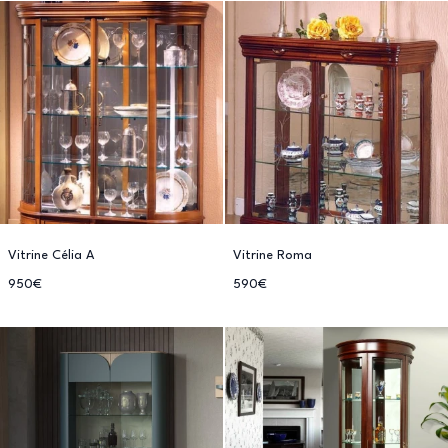
Vitrine Célia A
Vitrine Roma
950€
590€