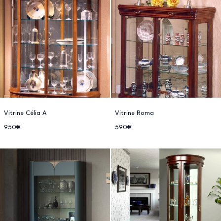
Vitrine Célia A
Vitrine Roma
950€
590€