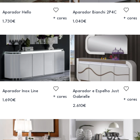
Aparador Hello
Aparador Bianchi 2P4C
+ cores
+ cores
1.730€
1.040€
Aparador Inox Line
Aparador e Espelho Just
Gabrielle
+ cores
+ cores
1.690€
2.610€