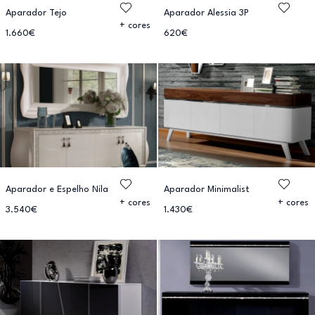
Aparador Tejo
Aparador Alessia 3P
+ cores
1.660€
620€
Aparador e Espelho Nila
Aparador Minimalist
+ cores
+ cores
3.540€
1.430€