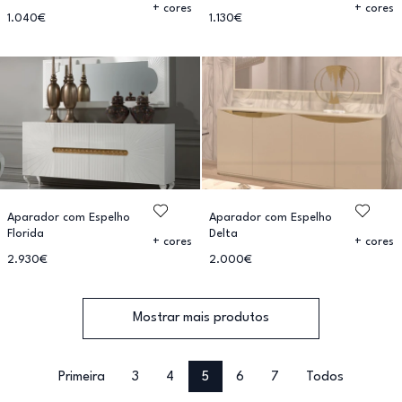
+ cores
+ cores
1.040€
1.130€
Aparador com Espelho
Aparador com Espelho
Florida
Delta
+ cores
+ cores
2.930€
2.000€
Mostrar mais produtos
Primeira
3
4
5
6
7
Todos